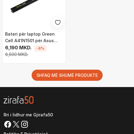
Bateri për laptop Green
Cell A41N1501 për Asus
ROG GL752 / GL752V /
6,190 MKD.
-6%
GL752VW, Asus VivoBook
6,590 MKD.
Pro N552 / N552V /
N552VW / N552VX / N752 /
N752V / N752VX
SHFAQ MË SHUMË PRODUKTE
Rri i lidhur me Gjirafa50