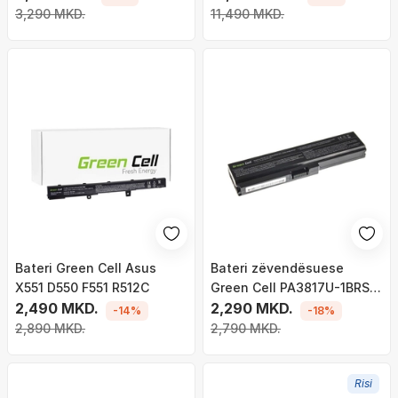
3,290 MKD.
11,490 MKD.
Bateri Green Cell Asus
Bateri zëvendësuese
X551 D550 F551 R512C
Green Cell PA3817U-1BRS
2,490 MKD.
për laptopë Toshiba
2,290 MKD.
-14%
-18%
Satellite C650 C655 C660
2,890 MKD.
2,790 MKD.
C660D L650 L750 (TS03)
Risi