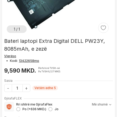
1 / 1
Bateri laptopi Extra Digital DELL PW23Y,
8085mAh, e zezë
Vlerëso
•
Kodi:
Përfshirë TVSH-në
9,590 MKD.
Pa TVSH 8,127 MKD.
Sasia
Vetëm edhe 5
Me GjirafaFLEX përfitoni:
GjirafaFLEX
-
Prioritet
për zgjidhjen e çdo problemi me produktin brenda
Rri shlirë me GjirafaFlex
Më shumë
1 viti nga blerja
Po (+636 MKD.)
Jo
- Kontakt brenda
24 h
për servisim, zëvendësim apo kthim
- Pranim dhe dërgim me postë të produktit të servisuar
pa