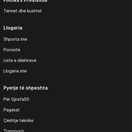
Politika E Privatësisë
Termet dhe kushtet
Llogaria
Shporta ime
Porositë
Lista e dëshirave
Llogaria ime
Pyetje të shpeshta
Për Gjirafa50
Pagesat
Çështje teknike
Transporti