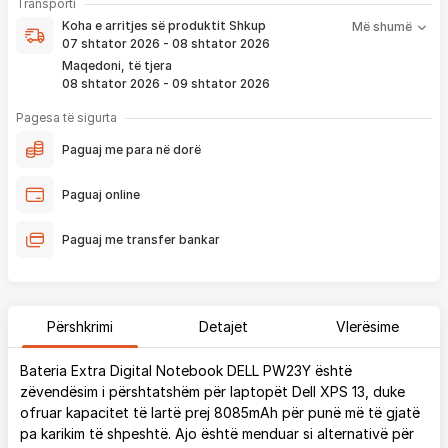
Koha e arritjes së produktit nënkupton periudhën prej kur
Transporti
pagesë
bëhet verifikimi i porosisë suaj, dhe njoftimit për verifikim
Koha e arritjes së produktit
Shkup
Më shumë
që ju e pranoni përmes email-it apo SMS-it.
07 shtator 2026 - 08 shtator 2026
Nëse porosia bëhet tani, produkti arrin sipas afatit kohor të
Maqedoni, të tjera
vendosur më lartë. Ju do të njoftoheni në vazhdimësi
08 shtator 2026 - 09 shtator 2026
përmes emailit rreth vendndodhjes së porosisë suaj, duke
përfshirë momentin kur produkti arrin në depon tonë, dhe
Pagesa të sigurta
momentin kur niset në dërgesë për te ju.
Paguaj me para në dorë
*Në 99% të rasteve, produktet arrijnë sipas parashikimit të vendosur
më lartë. Ju lusim të keni parasysh që festat ndërkombëtare ndikojnë që
Paguaj online
liferimi të shtyhet për rreth 2 ditë.
Paguaj me transfer bankar
Përshkrimi
Detajet
Vlerësime
Bateria Extra Digital Notebook DELL PW23Y është
zëvendësim i përshtatshëm për laptopët Dell XPS 13, duke
ofruar kapacitet të lartë prej 8085mAh për punë më të gjatë
pa karikim të shpeshtë. Ajo është menduar si alternativë për