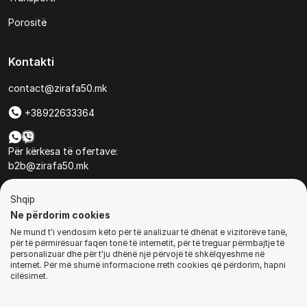
Porositë
Kontakti
contact@zirafa50.mk
+38922633364
Për kërkesa të ofertave:
b2b@zirafa50.mk
Jadranska Magistrala No. 86, Skopje, North Macedonia
Shqip
Ne përdorim cookies
Ne mund t'i vendosim këto për të analizuar të dhënat e vizitorëve tanë,
për të përmirësuar faqen tonë të internetit, për të treguar përmbajtje të
personalizuar dhe për t'ju dhënë një përvojë të shkëlqyeshme në
internet. Për më shumë informacione rreth cookies që përdorim, hapni
© Të gjitha të drejtat e rezervuara
cilësimet.
BLEJ TANI