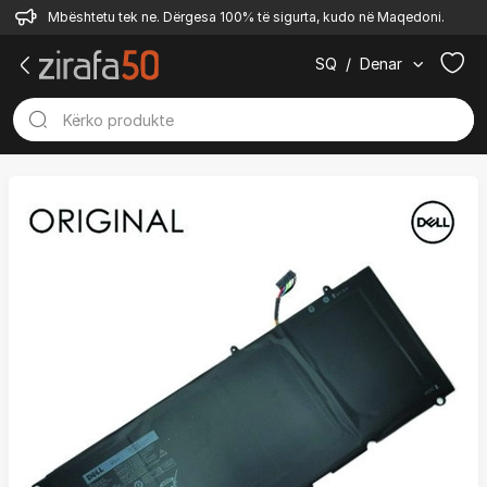
Mbështetu tek ne. Dërgesa 100% të sigurta, kudo në Maqedoni.
SQ
/
Denar