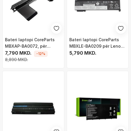
Bateri laptopi CoreParts
Bateri laptopi CoreParts
MBXAP-BA0072, për
MBXLE-BA0209 për Lenovo
MacBook Air 13" A1932, e
7,790 MKD.
ThinkPad T460s T470s, Li
5,790 MKD.
-12%
zezë
ion, e zezë
8,890 MKD.