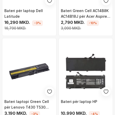
Bateri për laptop Dell
Bateri Green Cell AC14B8K
Latitude
AC14B18J për Acer Aspire E
16,290 MKD.
11 ES1-111M ES1-131 E 15
2,790 MKD.
-3%
-10%
ES1-512 Chromebook 11
16,790 MKD.
3,090 MKD.
CB3-111 13 CB5-311
Bateri laptopi Green Cell
Bateri për laptop HP
për Lenovo T430 T530
W530
3,190 MKD.
10,990 MKD.
-3%
-4%