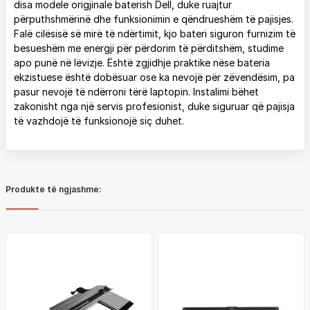
disa modele origjinale baterish Dell, duke ruajtur
përputhshmërinë dhe funksionimin e qëndrueshëm të pajisjes.
Falë cilësisë së mirë të ndërtimit, kjo bateri siguron furnizim të
besueshëm me energji për përdorim të përditshëm, studime
apo punë në lëvizje. Është zgjidhje praktike nëse bateria
ekzistuese është dobësuar ose ka nevojë për zëvendësim, pa
pasur nevojë të ndërroni tërë laptopin. Instalimi bëhet
zakonisht nga një servis profesionist, duke siguruar që pajisja
të vazhdojë të funksionojë siç duhet.
Produkte të ngjashme: