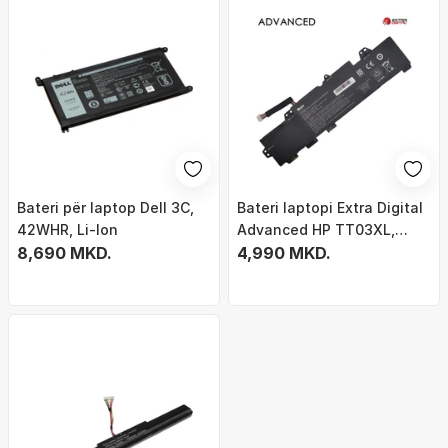
Bateri për laptop Dell 3C,
Bateri laptopi Extra Digital
42WHR, Li-Ion
Advanced HP TT03XL,
8,690 MKD.
4400mAh, Li ion, e zezë
4,990 MKD.